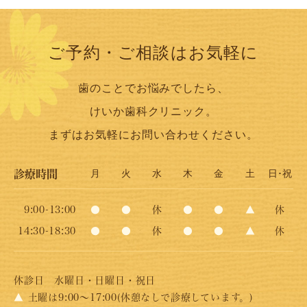
ご予約・ご相談はお気軽に
歯のことでお悩みでしたら、
けいか歯科クリニック。
まずはお気軽にお問い合わせください。
診療時間
月
火
水
木
金
土
日･祝
9:00-13:00
●
●
休
●
●
▲
休
14:30-18:30
●
●
休
●
●
▲
休
休診日
水曜日・日曜日・祝日
▲
土曜は9:00～17:00(休憩なしで診療しています。)