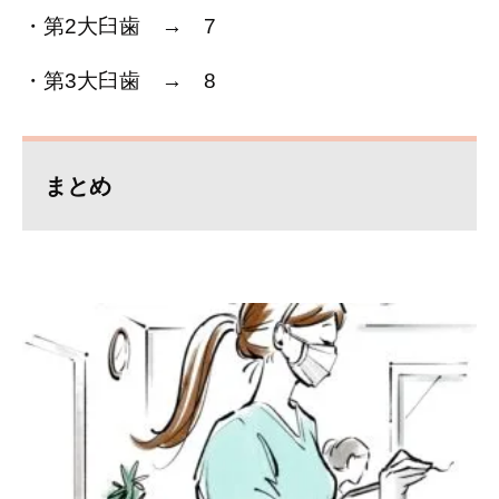
・第
2
大臼歯 →
7
・第
3
大臼歯 →
8
まとめ