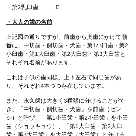
・第
2
乳臼歯 →
E
・大人の歯の名前
上記図の通りですが、前歯から奥歯にかけて順
番に、中切歯・側切歯・犬歯・第
1
小臼歯・第
2
小臼歯・第
1
大臼歯・第
2
大臼歯・第
3
大臼歯と
それぞれ名前があります。
これは子供の歯同様、上下左右で同じ歯があ
り、それぞれ
4
本づつ存在しています。
また、永久歯は大きく
3
種類に分けることがで
き、「中切歯・側切歯・犬歯」を前歯（ゼン
シ）と呼び、「第
1
小臼歯・第
2
小臼歯」を小臼
歯（ショウキュウ）、「第
1
大臼歯・第
2
大臼
歯・第
3
大臼歯」を大臼歯（大臼歯）と分ける