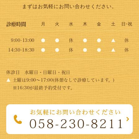
まずはお気軽にお問い合わせください。
診療時間
月
火
水
木
金
土
日･祝
9:00-13:00
●
●
休
●
●
▲
休
14:30-18:30
●
●
休
●
●
▲
休
休診日
水曜日・日曜日・祝日
▲
土曜は9:00～17:00(休憩なしで診療しています。)
※16:30が最終予約受付です。