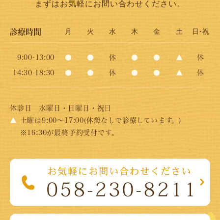
まずはお気軽にお問い合わせください。
診療時間
月
火
水
木
金
土
日･祝
9:00-13:00
●
●
休
●
●
▲
休
14:30-18:30
●
●
休
●
●
▲
休
休診日
水曜日・日曜日・祝日
▲
土曜は9:00～17:00(休憩なしで診療しています。)
※16:30が最終予約受付です。