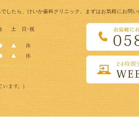
みでしたら、
けいか歯科クリニック。
まずはお気軽にお問い
金
土
日･祝
●
▲
休
●
▲
休
ています。)