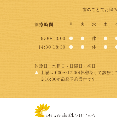
歯のことでお悩
月
火
水
木
診療時間
9:00-13:00
●
●
休
●
14:30-18:30
●
●
休
●
休診日
水曜日・日曜日・祝日
▲
土曜は9:00～17:00(休憩なしで診療し
※16:30が最終予約受付です。