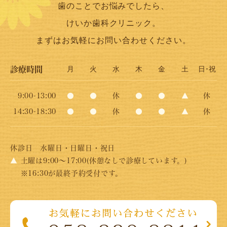
歯のことでお悩みでしたら、
けいか歯科クリニック。
まずはお気軽にお問い合わせください。
診療時間
月
火
水
木
金
土
日･祝
9:00-13:00
●
●
休
●
●
▲
休
14:30-18:30
●
●
休
●
●
▲
休
休診日
水曜日・日曜日・祝日
▲
土曜は9:00～17:00(休憩なしで診療しています。)
※16:30が最終予約受付です。